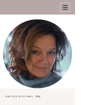
.
Je bevindt je hier:
slowbeauty
blog