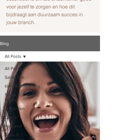
voor jezelf te zorgen en hoe dit
bijdraagt aan duurzaam succes in
jouw branch.
Blog
All Posts
All Posts
Salon Talk
Identiteitmarketing
Social
Media
Producten
Canva
Personal
Sales &
Marketing