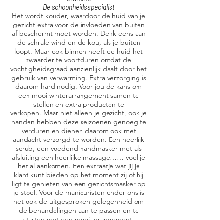
De schoonheidsspecialist
Het wordt kouder, waardoor de huid van je
gezicht extra voor de invloeden van buiten
af beschermt moet worden. Denk eens aan
de schrale wind en de kou, als je buiten
loopt. Maar ook binnen heeft de huid het
zwaarder te voortduren omdat de
vochtigheidsgraad aanzienlijk daalt door het
gebruik van verwarming. Extra verzorging is
daarom hard nodig. Voor jou de kans om
een mooi winterarrangement samen te
stellen en extra producten te
verkopen. Maar niet alleen je gezicht, ook je
handen hebben deze seizoenen genoeg te
verduren en dienen daarom ook met
aandacht verzorgd te worden. Een heerlijk
scrub, een voedend handmasker met als
afsluiting een heerlijke massage…… voel je
het al aankomen. Een extraatje wat jij je
klant kunt bieden op het moment zij of hij
ligt te genieten van een gezichtsmasker op
je stoel. Voor de manicuristen onder ons is
het ook de uitgesproken gelegenheid om
de behandelingen aan te passen en te
starten met een mooi arrangement.