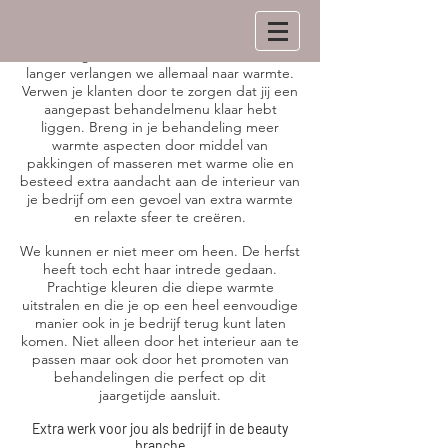
Als de dagen korter worden en de avonden
langer verlangen we allemaal naar warmte.
Verwen je klanten door te zorgen dat jij een
aangepast behandelmenu klaar hebt
liggen. Breng in je behandeling meer
warmte aspecten door middel van
pakkingen of masseren met warme olie en
besteed extra aandacht aan de interieur van
je bedrijf om een gevoel van extra warmte
en relaxte sfeer te creëren.
We kunnen er niet meer om heen. De herfst
heeft toch echt haar intrede gedaan.
Prachtige kleuren die diepe warmte
uitstralen en die je op een heel eenvoudige
manier ook in je bedrijf terug kunt laten
komen. Niet alleen door het interieur aan te
passen maar ook door het promoten van
behandelingen die perfect op dit
jaargetijde aansluit.
Extra werk voor jou als bedrijf in de beauty
branche