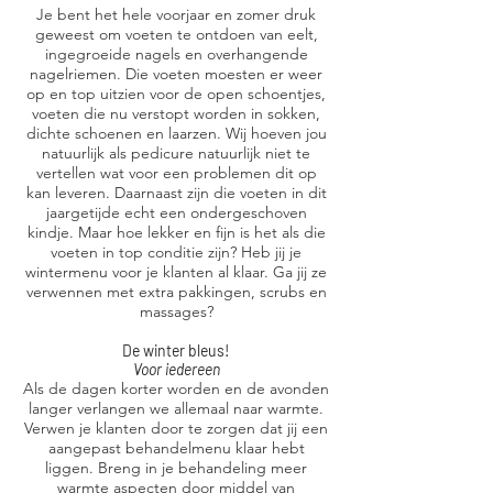
Je bent het hele voorjaar en zomer druk
geweest om voeten te ontdoen van eelt,
ingegroeide nagels en overhangende
nagelriemen. Die voeten moesten er weer
op en top uitzien voor de open schoentjes,
voeten die nu verstopt worden in sokken,
dichte schoenen en laarzen. Wij hoeven jou
natuurlijk als pedicure natuurlijk niet te
vertellen wat voor een problemen dit op
kan leveren. Daarnaast zijn die voeten in dit
jaargetijde echt een ondergeschoven
kindje. Maar hoe lekker en fijn is het als die
voeten in top conditie zijn? Heb jij je
wintermenu voor je klanten al klaar. Ga jij ze
verwennen met extra pakkingen, scrubs en
massages?
De winter bleus!
Voor iedereen
Als de dagen korter worden en de avonden
langer verlangen we allemaal naar warmte.
Verwen je klanten door te zorgen dat jij een
aangepast behandelmenu klaar hebt
liggen. Breng in je behandeling meer
warmte aspecten door middel van