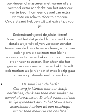
pakkingen of masseren met warme olie en
besteed extra aandacht aan het interieur
van je bedrijf om een gevoel van extra
warmte en relaxte sfeer te creëren.
Onderstaand hebben wij wat extra tips voor
je.
Ondersteuning met de juiste sferen!
Naast het feit dat je de klanten met kleine
details altijd wilt blijven verassen zonder
teveel aan de basis te veranderen, is het van
belang om elk seizoen met kleine
accessoires te benadrukken om een nieuwe
sfeer neer te zetten. Een sfeer die het
gevoel van een seizoen benadrukt. Je zult
ook merken als je hier actief mee bezig gaat
het verkoop stimulerend zal werken.
De smaak van de herfst
Ontvang je klanten met een kopje
herfstthee, denk aan thee met smaken als
kaneel of bosbessen. En bied eventueel een
stukje appeltaart aan. In het SlowBeauty
assortiment hebben wij een prachtige
winter thee melange van ons label