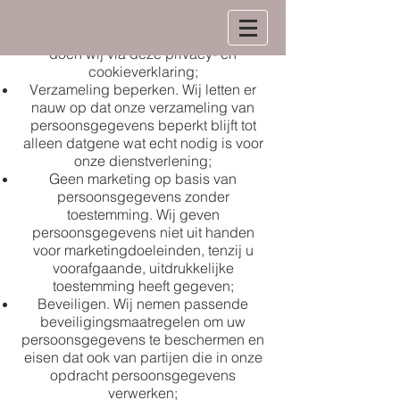
Informeren. Wij willen u zo goed
mogelijk informeren hoe en waarom wij
persoonsgegevens verwerken. Dat
doen wij via deze privacy- en
cookieverklaring;
Verzameling beperken. Wij letten er
nauw op dat onze verzameling van
persoonsgegevens beperkt blijft tot
alleen datgene wat echt nodig is voor
onze dienstverlening;
Geen marketing op basis van
persoonsgegevens zonder
toestemming. Wij geven
persoonsgegevens niet uit handen
voor marketingdoeleinden, tenzij u
voorafgaande, uitdrukkelijke
toestemming heeft gegeven;
Beveiligen. Wij nemen passende
beveiligingsmaatregelen om uw
persoonsgegevens te beschermen en
eisen dat ook van partijen die in onze
opdracht persoonsgegevens
verwerken;