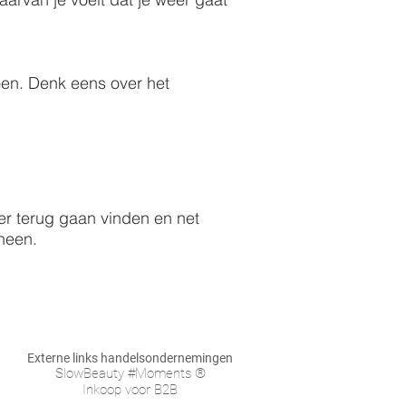
oen. Denk eens over het
eer terug gaan vinden en net
 heen.
Externe links handelsondernemingen
SlowBeauty #Moments ®
Inkoop voor B2B