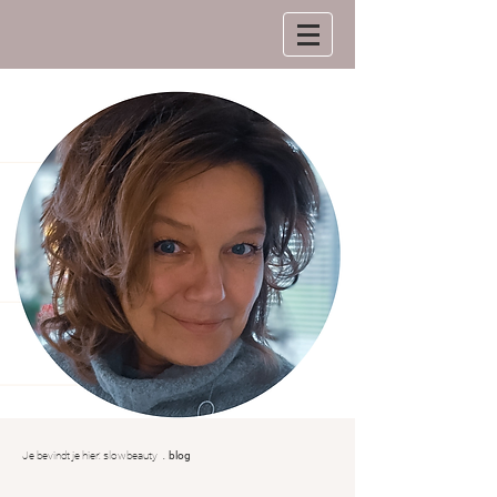
.
Je bevindt je hier:
slowbeauty
blog