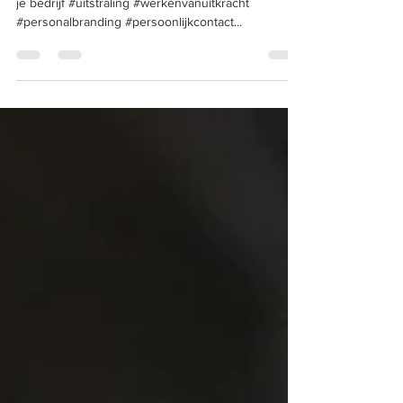
stel samen met ons jouw nieuwe doelen en boost
je bedrijf #uitstraling #werkenvanuitkracht
#personalbranding #persoonlijkcontact...