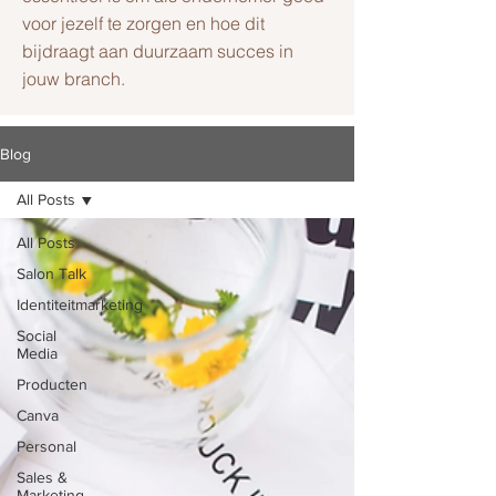
voor jezelf te zorgen en hoe dit
bijdraagt aan duurzaam succes in
jouw branch.
Blog
All Posts
All Posts
Salon Talk
Identiteitmarketing
Social
Media
Producten
Canva
Personal
Sales &
Marketing