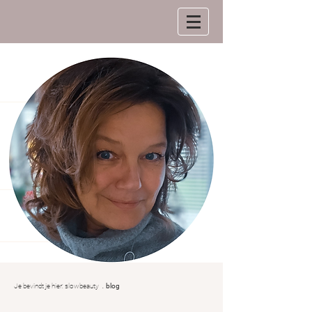
.
Je bevindt je hier:
slowbeauty
blog