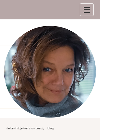
.
Je bevindt je hier:
slowbeauty
blog