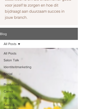
voor jezelf te zorgen en hoe dit
bijdraagt aan duurzaam succes in
jouw branch.
Blog
All Posts
All Posts
Salon Talk
Identiteitmarketing
Social
Media
Producten
Canva
Personal
Sales &
Marketing