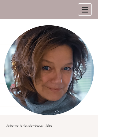
.
Je bevindt je hier:
slowbeauty
blog