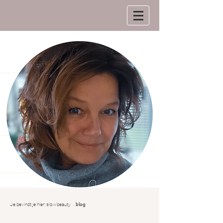
.
Je bevindt je hier:
slowbeauty
blog