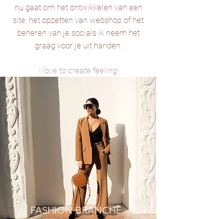
nu gaat om het ontwikkelen van een
site, het opzetten van webshop of het
beheren van je socials ik neem het
graag voor je uit handen.
I love to create feeling!
FASHION BRANCHE