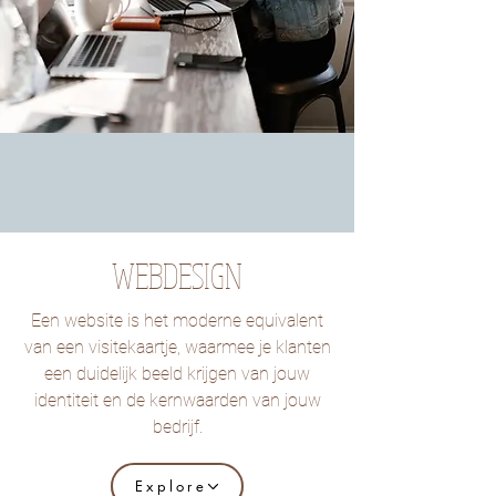
WEBDESIGN
Een website is het moderne equivalent
van een visitekaartje, waarmee je klanten
een duidelijk beeld krijgen van jouw
identiteit en de kernwaarden van jouw
bedrijf.
Explore