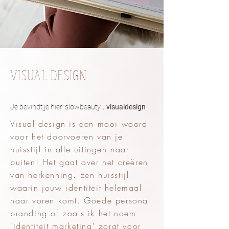
VISUAL DESIGN
.
Je bevindt je hier:
slowbeauty
visualdesign
Visual design is een mooi woord
voor het doorvoeren van je
huisstijl in alle uitingen naar
buiten! Het gaat over het creëren
van herkenning. Een huisstijl
waarin jouw identiteit helemaal
naar voren komt. Goede personal
branding of zoals ik het noem
'identiteit marketing' zorgt voor