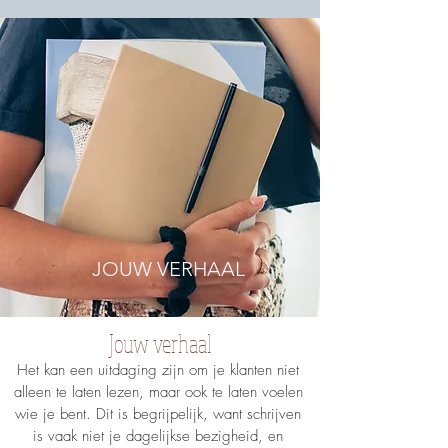
JOUW VERHAAL
Jouw verhaal
Het kan een uitdaging zijn om je klanten niet
alleen te laten lezen, maar ook te laten voelen
wie je bent. Dit is begrijpelijk, want schrijven
is vaak niet je dagelijkse bezigheid, en