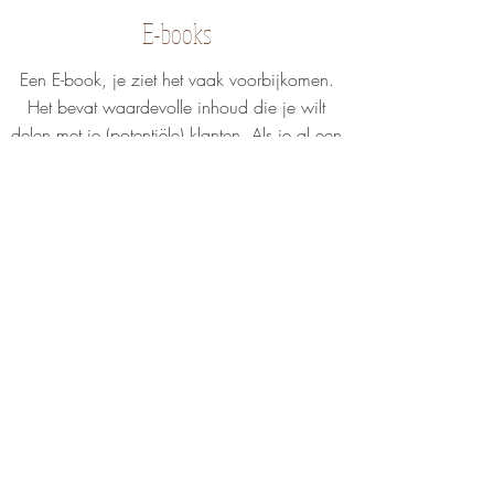
E-books
Een E-book, je ziet het vaak voorbijkomen.
Het bevat waardevolle inhoud die je wilt
delen met je (potentiële) klanten. Als je al een
tijdje plannen hebt maar niet weet hoe je de
tekst kunt laten vertellen wat je wilt, sta ik
klaar om je verder te helpen.
MATCHEN WIJ?