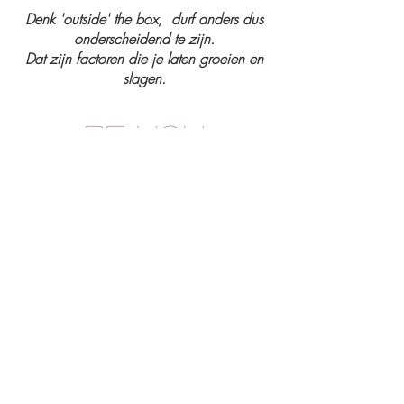
Denk 'outside' the box, durf anders dus
onderscheidend te zijn.
Dat zijn factoren die je laten groeien en
slagen.
be you
Be different
Kantoor
St. Janstraat 2
6595 AC OTTERSUM