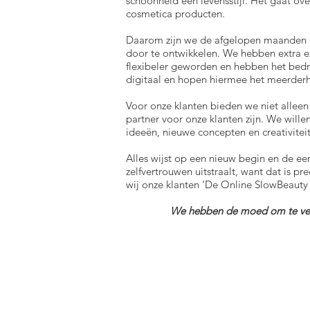
schoonheid een levensstijl. Het gaat over
cosmetica producten.
Daarom zijn we de afgelopen maanden d
door te ontwikkelen. We hebben extra ex
flexibeler geworden en hebben het bedr
digitaal en hopen hiermee het meerderh
Voor onze klanten bieden we niet allee
partner voor onze klanten zijn. We will
ideeën, nieuwe concepten en creativiteit
Alles wijst op een nieuw begin en de e
zelfvertrouwen uitstraalt, want dat is p
wij onze klanten ‘De Online SlowBeauty
We hebben de moed om te vera