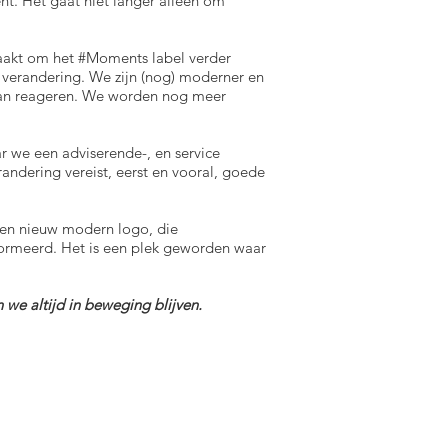
ent. Het gaat niet langer alleen om
aakt om het #Moments label verder
e verandering. We zijn (nog) moderner en
 kan reageren. We worden nog meer
 we een adviserende-, en service
andering vereist, eerst en vooral, goede
een nieuw modern logo, die
nsformeerd. Het is een plek geworden waar
e altijd in beweging blijven.