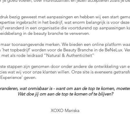
 je goed voelen, over individualiteit en jezelf accepteren zoals je b
ruk bezig geweest met aanpassingen en hebben wij een start gem
pertise ingebracht in het bedrijf, wat enorm belangrijk is voor dez
ijf veranderd in een organisatie die voortdurend op aanpassingen
eidsbelang in de beauty branche te verwerven.
n maar toonaangevende merken. We bieden een online platform waar
en ‘het topbedrijf’ worden voor de Beauty Branche in de BeNeLux. Ver
 met als rode leidraad “Natural & Authenticiteit”
erste stappen zijn genomen door onder andere de ontwikkeling van 
recies wat wij voor onze klanten willen. Onze site is eveneens getra
 Experience’ geven.
nderen, wat onmisbaar is - want om aan de top te komen, moeten w
Wat doe jij om aan de top te komen of te blijven?
XOXO Mariska