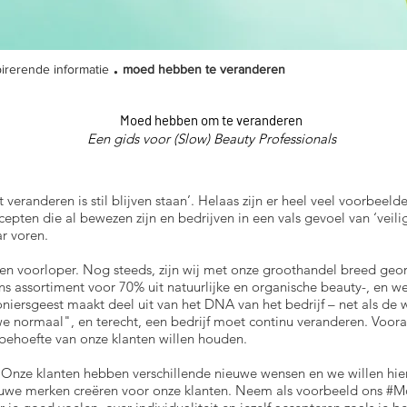
.
pirerende informatie
moed hebben te veranderen
Moed hebben om te veranderen
Een gids voor (Slow) Beauty Professionals
 veranderen is stil blijven staan’. Helaas zijn er heel veel voorbeel
ten die al bewezen zijn en bedrijven in een vals gevoel van ‘veil
ar voren.
een voorloper. Nog steeds, zijn wij met onze groothandel breed geo
ns assortiment voor 70% uit natuurlijke en organische beauty-, en we
niersgeest maakt deel uit van het DNA van het bedrijf – net als de w
e normaal", en terecht, een bedrijf moet continu veranderen. Vooral 
 behoefte van onze klanten willen houden.
 Onze klanten hebben verschillende nieuwe wensen en we willen hier
nieuwe merken creëren voor onze klanten. Neem als voorbeeld ons #