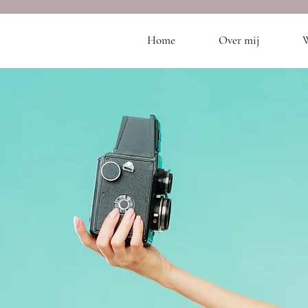
Home
Over mij
W